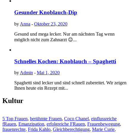
Gesunder Knoblauch-Dip
by
Anna
-
Oktober 23, 2020
Gesund und mega lecker. Nur am nächsten Tag wenn
möglich nicht zum Zahnarzt 😉...
Schnelles Kochen: Knoblauch – Spaghetti
by
Admin
-
Mai 1, 2020
Spaghetti sind lecker und sind schnell zubereitet. Wir zeigen
Ihnen heute ein Rezept mit...
Kultur
5 Top Frauen
,
berühmte Frauen
,
Coco Chanel
,
einflussreiche
fRauen
,
Emanzipation
,
erfolgreiche FRauen
,
Frauenbewegung
,
frauenrechte
,
Frida Kahlo
,
Gleichberechtigung
,
Marie Curie
,