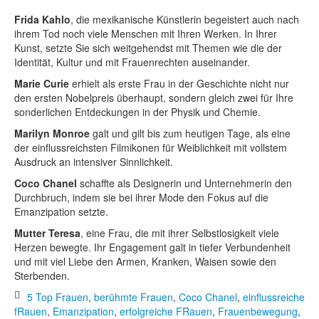
Frida Kahlo
, die mexikanische Künstlerin begeistert auch nach
ihrem Tod noch viele Menschen mit Ihren Werken. In Ihrer
Kunst, setzte Sie sich weitgehendst mit Themen wie die der
Identität, Kultur und mit Frauenrechten auseinander.
Marie Curie
erhielt als erste Frau in der Geschichte nicht nur
den ersten Nobelpreis überhaupt, sondern gleich zwei für Ihre
sonderlichen Entdeckungen in der Physik und Chemie.
Marilyn Monroe
galt und gilt bis zum heutigen Tage, als eine
der einflussreichsten Filmikonen für Weiblichkeit mit vollstem
Ausdruck an intensiver Sinnlichkeit.
Coco Chanel
schaffte als Designerin und Unternehmerin den
Durchbruch, indem sie bei ihrer Mode den Fokus auf die
Emanzipation setzte.
Mutter Teresa
, eine Frau, die mit ihrer Selbstlosigkeit viele
Herzen bewegte. Ihr Engagement galt in tiefer Verbundenheit
und mit viel Liebe den Armen, Kranken, Waisen sowie den
Sterbenden.
5 Top Frauen
,
berühmte Frauen
,
Coco Chanel
,
einflussreiche
fRauen
,
Emanzipation
,
erfolgreiche FRauen
,
Frauenbewegung
,