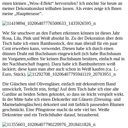
einen kleinen „Wow-Effekt“ hervorrufen? Ich möchte Sie heute an
meiner Dekorationslust teilhaben lassen. Als erstes zeige ich Ihnen
meine „Hauptterasse“.
Wie Sie unschwer an den Farben erkennen können ist dieses Jahr
Rosa, Lila, Pink und Weiß absolut In. Zu der Dekoration über dem
Tisch habe ich einen Bambusstock, den man überall für ein paar
Cent erwerben kann, verwendet. Diesen habe ich durch einen
dünnen Draht mit Buchsbaum eingewickelt (ich habe Buchsbaum
im Vorgarten,sollten Sie keinen Buchsbaum besitzen, einfach mal in
der Nachbarschaft fragen). Dazu habe ich Bambusherzen weiß
lackiert, diese kann man aber auch schon in Weiß kaufen (ca. 1,-
Euro, Stück).
Die Gläschen sind Olivengläser, einfach mit dekorativem Band
umwickelt, Teelicht rein, fertig! Auf dem Tisch habe ich eine alte
Gardine an beiden Seiten geknotet, so dass sie leicht verspielt wirkt.
In der Mitte habe ich einen Dekoteller mit Gläsern (Dressing- und
Marmeladengläschen) dekoriert und mit farblich passenden Blumen
geschmückt. Eine Pfingstrose macht da sehr viel her. Weiße
Dekosteine und ein Teelichthalter darauf, bezaubernd.