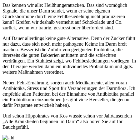
Das kennen wir alle: Heißhungerattacken. Das sind womöglich
Signale, die unser Darm sendet, wenn er seine eigenen
Glückshormone durch eine Fehlbesiedelung nicht produzieren
kann? Greifen wir deshalb vermehrt auf Schokolade und Co.
zurück, wenn wir traurig, gestresst oder überfordert sind.
Auf Dauer allerdings keine gute Alternative. Denn der Zucker führt
nur dazu, dass sich noch mehr pathogene Keime im Darm breit
machen. Besser ist die Zufuhr von geeigneten Probiotika, die
ihrerseits die guten Bakterien anfüttern und die schlechten
verdrängen. Ein Stuhltest zeigt, wo Fehlbesiedelungen vorliegen. In
der Therapie werden dann ein individuelles Probiotikum und ggfs.
weitere Maßnahmen verordnet.
Neben Fehl-Ernährung, sorgen auch Medikamente, allen voran
Antibiotika, Stress und Sport für Veränderungen der Darmflora. Ich
empfehle allen Patienten bei der Einnahme von Antibiotika parallel
ein Probiotikum einzunehmen (es gibt viele Hersteller, die genau
dafür Präparate entwickelt haben).
Und schon Hippokrates von Kos wusste schon vor Jahrtausenden
„Alle Krankheiten beginnen im Darm“ also hören Sie auf Ihr
Bauchgefühl.