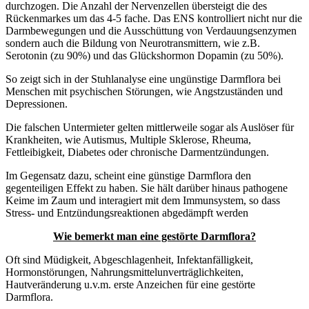
durchzogen. Die Anzahl der Nervenzellen übersteigt die des
Rückenmarkes um das 4-5 fache. Das ENS kontrolliert nicht nur die
Darmbewegungen und die Ausschüttung von Verdauungsenzymen
sondern auch die Bildung von Neurotransmittern, wie z.B.
Serotonin (zu 90%) und das Glückshormon Dopamin (zu 50%).
So zeigt sich in der Stuhlanalyse eine ungünstige Darmflora bei
Menschen mit psychischen Störungen, wie Angstzuständen und
Depressionen.
Die falschen Untermieter gelten mittlerweile sogar als Auslöser für
Krankheiten, wie Autismus, Multiple Sklerose, Rheuma,
Fettleibigkeit, Diabetes oder chronische Darmentzündungen.
Im Gegensatz dazu, scheint eine günstige Darmflora den
gegenteiligen Effekt zu haben. Sie hält darüber hinaus pathogene
Keime im Zaum und interagiert mit dem Immunsystem, so dass
Stress- und Entzündungsreaktionen abgedämpft werden
Wie bemerkt man eine gestörte Darmflora?
Oft sind Müdigkeit, Abgeschlagenheit, Infektanfälligkeit,
Hormonstörungen, Nahrungsmittelunverträglichkeiten,
Hautveränderung u.v.m. erste Anzeichen für eine gestörte
Darmflora.