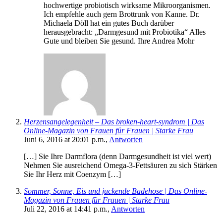
hochwertige probiotisch wirksame Mikroorganismen.
Ich empfehle auch gern Brottrunk von Kanne. Dr.
Michaela Döll hat ein gutes Buch darüber
herausgebracht: „Darmgesund mit Probiotika“ Alles
Gute und bleiben Sie gesund. Ihre Andrea Mohr
Herzensangelegenheit – Das broken-heart-syndrom | Das
Online-Magazin von Frauen für Frauen | Starke Frau
Juni 6, 2016 at 20:01 p.m.,
Antworten
[…] Sie Ihre Darmflora (denn Darmgesundheit ist viel wert)
Nehmen Sie ausreichend Omega-3-Fettsäuren zu sich Stärken
Sie Ihr Herz mit Coenzym […]
Sommer, Sonne, Eis und juckende Badehose | Das Online-
Magazin von Frauen für Frauen | Starke Frau
Juli 22, 2016 at 14:41 p.m.,
Antworten