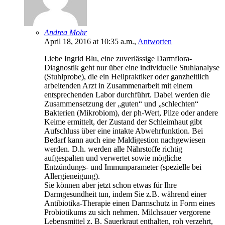
Andrea Mohr
April 18, 2016 at 10:35 a.m.,
Antworten
Liebe Ingrid Blu, eine zuverlässige Darmflora-
Diagnostik geht nur über eine individuelle Stuhlanalyse
(Stuhlprobe), die ein Heilpraktiker oder ganzheitlich
arbeitenden Arzt in Zusammenarbeit mit einem
entsprechenden Labor durchführt. Dabei werden die
Zusammensetzung der „guten“ und „schlechten“
Bakterien (Mikrobiom), der ph-Wert, Pilze oder andere
Keime ermittelt, der Zustand der Schleimhaut gibt
Aufschluss über eine intakte Abwehrfunktion. Bei
Bedarf kann auch eine Maldigestion nachgewiesen
werden. D.h. werden alle Nährstoffe richtig
aufgespalten und verwertet sowie mögliche
Entzündungs- und Immunparameter (spezielle bei
Allergieneigung).
Sie können aber jetzt schon etwas für Ihre
Darmgesundheit tun, indem Sie z.B. während einer
Antibiotika-Therapie einen Darmschutz in Form eines
Probiotikums zu sich nehmen. Milchsauer vergorene
Lebensmittel z. B. Sauerkraut enthalten, roh verzehrt,