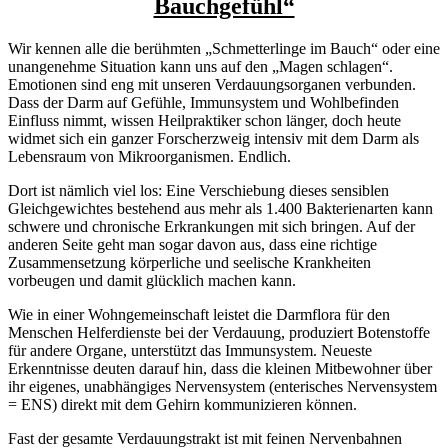
Bauchgefühl“
Wir kennen alle die berühmten „Schmetterlinge im Bauch“ oder eine
unangenehme Situation kann uns auf den „Magen schlagen“.
Emotionen sind eng mit unseren Verdauungsorganen verbunden.
Dass der Darm auf Gefühle, Immunsystem und Wohlbefinden
Einfluss nimmt, wissen Heilpraktiker schon länger, doch heute
widmet sich ein ganzer Forscherzweig intensiv mit dem Darm als
Lebensraum von Mikroorganismen. Endlich.
Dort ist nämlich viel los: Eine Verschiebung dieses sensiblen
Gleichgewichtes bestehend aus mehr als 1.400 Bakterienarten kann
schwere und chronische Erkrankungen mit sich bringen. Auf der
anderen Seite geht man sogar davon aus, dass eine richtige
Zusammensetzung körperliche und seelische Krankheiten
vorbeugen und damit glücklich machen kann.
Wie in einer Wohngemeinschaft leistet die Darmflora für den
Menschen Helferdienste bei der Verdauung, produziert Botenstoffe
für andere Organe, unterstützt das Immunsystem. Neueste
Erkenntnisse deuten darauf hin, dass die kleinen Mitbewohner über
ihr eigenes, unabhängiges Nervensystem (enterisches Nervensystem
= ENS) direkt mit dem Gehirn kommunizieren können.
Fast der gesamte Verdauungstrakt ist mit feinen Nervenbahnen