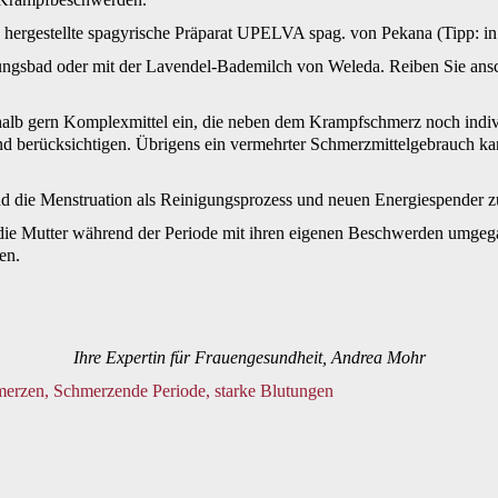
s hergestellte spagyrische Präparat UPELVA spag. von Pekana (Tipp: in 
ungsbad oder mit der Lavendel-Bademilch von Weleda. Reiben Sie ans
 deshalb gern Komplexmittel ein, die neben dem Krampfschmerz noch 
nd berücksichtigen. Übrigens ein vermehrter Schmerzmittelgebrauch kann
 die Menstruation als Reinigungsprozess und neuen Energiespender zu
ie die Mutter während der Periode mit ihren eigenen Beschwerden umgega
en.
Ihre Expertin für Frauengesundheit, Andrea Mohr
merzen
,
Schmerzende Periode
,
starke Blutungen