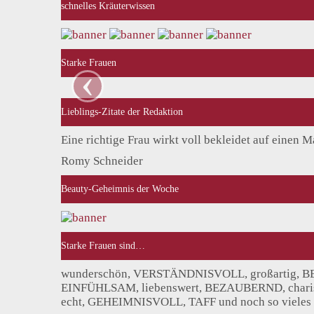
schnelles Kräuterwissen
Starke Frauen
‹
Lieblings-Zitate der Redaktion
Eine richtige Frau wirkt voll bekleidet auf einen 
Romy Schneider
Beauty-Geheimnis der Woche
Starke Frauen sind…
wunderschön, VERSTÄNDNISVOLL, großartig, BE
EINFÜHLSAM, liebenswert, BEZAUBERND, charism
echt, GEHEIMNISVOLL, TAFF und noch so vieles m