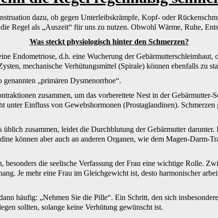
nstruation dazu, ob gegen Unterleibskrämpfe, Kopf- oder Rückenschme
d die Regel als „Auszeit“ für uns zu nutzen. Obwohl Wärme, Ruhe, En
Was steckt physiologisch hinter den Schmerzen?
ine Endometriose, d.h. eine Wucherung der Gebärmutterschleimhaut, o
ysten, mechanische Verhütungsmittel (Spirale) können ebenfalls zu st
r so genannten „primären Dysmenorrhoe“.
ntraktionen zusammen, um das vorbereitete Nest in der Gebärmutter-Sc
eht unter Einfluss von Gewebshormonen (Prostaglandinen). Schmerzen 
ls üblich zusammen, leidet die Durchblutung der Gebärmutter darunter. 
dine können aber auch an anderen Organen, wie dem Magen-Darm-Trakt
n, besonders die seelische Verfassung der Frau eine wichtige Rolle. 
hang. Je mehr eine Frau im Gleichgewicht ist, desto harmonischer arbei
 dann häufig: „Nehmen Sie die Pille“. Ein Schritt, den sich insbesond
egen sollten, solange keine Verhütung gewünscht ist.