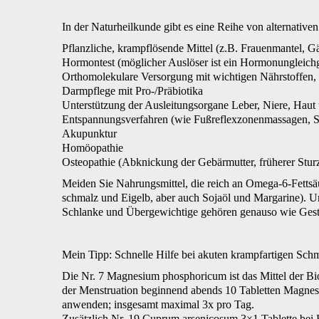
In der Naturheilkunde gibt es eine Reihe von alternativ
Pflanzliche, krampflösende Mittel (z.B. Frauenmantel, G
Hormontest (möglicher Auslöser ist ein Hormonungleich
Orthomolekulare Versorgung mit wichtigen Nährstoffen
Darmpflege mit Pro-/Präbiotika
Unterstützung der Ausleitungsorgane Leber, Niere, Hau
Entspannungsverfahren (wie Fußreflexzonenmassagen, Sh
Akupunktur
Homöopathie
Osteopathie (Abknickung der Gebärmutter, früherer Stur
Meiden Sie Nahrungsmittel, die reich an Omega-6-Fettsä
schmalz und Eigelb, aber auch Sojaöl und Margarine). Un
Schlanke und Übergewichtige gehören genauso wie Gestr
Mein Tipp: Schnelle Hilfe bei akuten krampfartigen Sch
Die Nr. 7 Magnesium phosphoricum ist das Mittel der B
der Menstruation beginnend abends 10 Tabletten Magnes
anwenden; insgesamt maximal 3x pro Tag.
Zusätzlich Nr. 19 Cuprum arsenicosum 3×1 Tablette be