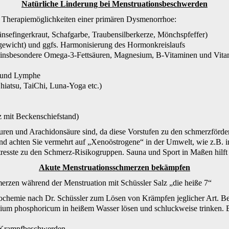
Natürliche Linderung bei Menstruationsbeschwerden
en Therapiemöglichkeiten einer primären Dysmenorrhoe:
änsefingerkraut, Schafgarbe, Traubensilberkerze, Mönchspfeffer)
gewicht) und ggfs. Harmonisierung des Hormonkreislaufs
, insbesondere Omega-3-Fettsäuren, Magnesium, B-Vitaminen und Vita
t und Lymphe
iatsu, TaiChi, Luna-Yoga etc.)
z mit Beckenschiefstand)
uren und Arachidonsäure sind, da diese Vorstufen zu den schmerzförde
d achten Sie vermehrt auf „Xenoöstrogene“ in der Umwelt, wie z.B. in
esste zu den Schmerz-Risikogruppen. Sauna und Sport in Maßen hilft
Akute Menstruationsschmerzen bekämpfen
merzen während der Menstruation mit Schüssler Salz „die heiße 7“
iochemie nach Dr. Schüssler zum Lösen von Krämpfen jeglicher Art. B
ium phosphoricum in heißem Wasser lösen und schluckweise trinken. 
i Krampfbeschwerden.