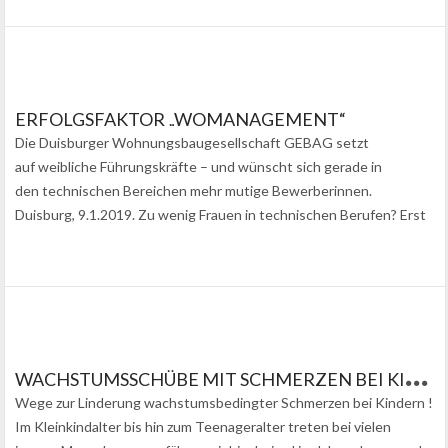
ERFOLGSFAKTOR „WOMANAGEMENT“
Die Duisburger Wohnungsbaugesellschaft GEBAG setzt
auf weibliche Führungskräfte – und wünscht sich gerade in
den technischen Bereichen mehr mutige Bewerberinnen.
Duisburg, 9.1.2019. Zu wenig Frauen in technischen Berufen? Erst
recht in Führungspositionen? Die Duisburger
Wohnungsbaugesellschaft GEBAG zeigt, dass es auch anders
geht….
W
ACHSTUMSSCHÜBE MIT SCHMERZEN BEI KINDERN – DAS KANN HELFEN!
Wege zur Linderung wachstumsbedingter Schmerzen bei Kindern !
Im Kleinkindalter bis hin zum Teenageralter treten bei vielen