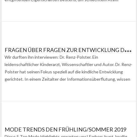
entgegenzuwirken. Nehmen Sie täglich einen Esslöffel Kokosöl in…
F
RAGEN ÜBER FRAGEN ZUR ENTWICKLUNG DER KINDER – UNSER INTERVIEW MIT DR. RENZ-POLSTER
Wir durften ihn interviewen: Dr. Renz-Polster. Ein
leidenschaftlicher Kinderarzt, Wissenschaftler und Autor. Dr. Renz-
Polster hat seinen Fokus speziell auf die kindliche Entwicklung
gerichtet. In einem Zeitalter der Informationsüberflutung, wissen
Eltern bei bestimmten Situationen nicht mehr weiter. Deshalb
haben wir von…
MODE TRENDS DEN FRÜHLING/SOMMER 2019
Diese 5 Top Mode Highlights erwarten uns! Farben: bunt, knallig