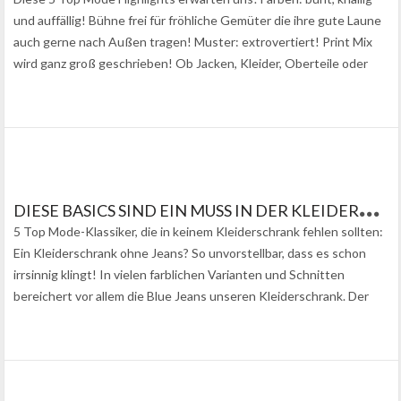
und auffällig! Bühne frei für fröhliche Gemüter die ihre gute Laune
auch gerne nach Außen tragen! Muster: extrovertiert! Print Mix
wird ganz groß geschrieben! Ob Jacken, Kleider, Oberteile oder
Röcke:…
D
IESE BASICS SIND EIN MUSS IN DER KLEIDERGARDEROBE
5 Top Mode-Klassiker, die in keinem Kleiderschrank fehlen sollten:
Ein Kleiderschrank ohne Jeans? So unvorstellbar, dass es schon
irrsinnig klingt! In vielen farblichen Varianten und Schnitten
bereichert vor allem die Blue Jeans unseren Kleiderschrank. Der
Blazer, kommt vor allem bei…