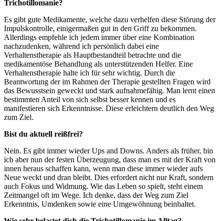
Trichotillomanie?
Es gibt gute Medikamente, welche dazu verhelfen diese Störung der
Impulskontrolle, einigermaßen gut in den Griff zu bekommen.
Allerdings empfehle ich jedem immer über eine Kombination
nachzudenken, während ich persönlich dabei eine
Verhaltenstherapie als Hauptbestandteil betrachte und die
medikamentöse Behandlung als unterstützenden Helfer. Eine
Verhaltenstherapie halte ich für sehr wichtig. Durch die
Beantwortung der im Rahmen der Therapie gestellten Fragen wird
das Bewusstsein geweckt und stark aufnahmefähig. Man lernt einen
bestimmten Anteil von sich selbst besser kennen und es
manifestieren sich Erkenntnisse. Diese erleichtern deutlich den Weg
zum Ziel.
Bist du aktuell reißfrei?
Nein. Es gibt immer wieder Ups and Downs. Anders als früher, bin
ich aber nun der festen Überzeugung, dass man es mit der Kraft von
innen heraus schaffen kann, wenn man diese immer wieder aufs
Neue weckt und dran bleibt. Dies erfordert nicht nur Kraft, sondern
auch Fokus und Widmung. Wie das Leben so spielt, steht einem
Zeitmangel oft im Wege. Ich denke, dass der Weg zum Ziel
Erkenntnis, Umdenken sowie eine Umgewöhnung beinhaltet.
Wie sehr belastet dich die Trichotillomanie im Alltag?