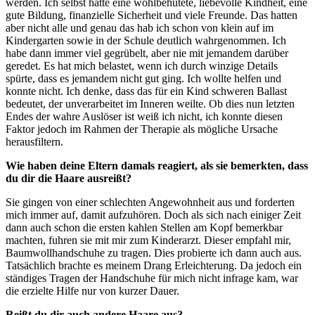
werden. Ich selbst hatte eine wohlbehütete, liebevolle Kindheit, eine
gute Bildung, finanzielle Sicherheit und viele Freunde. Das hatten
aber nicht alle und genau das hab ich schon von klein auf im
Kindergarten sowie in der Schule deutlich wahrgenommen. Ich
habe dann immer viel gegrübelt, aber nie mit jemandem darüber
geredet. Es hat mich belastet, wenn ich durch winzige Details
spürte, dass es jemandem nicht gut ging. Ich wollte helfen und
konnte nicht. Ich denke, dass das für ein Kind schweren Ballast
bedeutet, der unverarbeitet im Inneren weilte. Ob dies nun letzten
Endes der wahre Auslöser ist weiß ich nicht, ich konnte diesen
Faktor jedoch im Rahmen der Therapie als mögliche Ursache
herausfiltern.
Wie haben deine Eltern damals reagiert, als sie bemerkten, dass
du dir die Haare ausreißt?
Sie gingen von einer schlechten Angewohnheit aus und forderten
mich immer auf, damit aufzuhören. Doch als sich nach einiger Zeit
dann auch schon die ersten kahlen Stellen am Kopf bemerkbar
machten, fuhren sie mit mir zum Kinderarzt. Dieser empfahl mir,
Baumwollhandschuhe zu tragen. Dies probierte ich dann auch aus.
Tatsächlich brachte es meinem Drang Erleichterung. Da jedoch ein
ständiges Tragen der Handschuhe für mich nicht infrage kam, war
die erzielte Hilfe nur von kurzer Dauer.
Reißt du dir auch andere Haare aus?