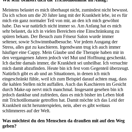
Meistens belastet es mich überhaupt nicht, zumindest nicht bewusst.
Da ich schon um die 20 Jahre lang mit der Krankheit lebe, ist es für
mich ein ganz normaler Teil von mir, an den ich mich gewöhnt
habe. Das war natürlich nicht immer so. Am Anfang hat es mich
sehr belastet, da ich in vielen Bereichen eine Einschränkung zu
spüren bekam. Der Besuch zum Friseur Salon wurde immer
seltener, sowie Schwimmbadbesuche. Vor jedem Ausgang der
Stress, alles gut zu kaschieren. Irgendwann trug ich auch immer
häufiger eine Cappy. Mein Glaube und die Therapie haben mir in
den vergangenen Jahren jedoch viel Mut und Hoffnung geschenkt.
Ich dachte damals immer, die Krankheit sei unheilbar. Ich versuchte
mich damit abzufinden. Heute bin ich fest vom Gegenteil überzeugt.
Natürlich gibt es ab und an Situationen, in denen ich mich
eingeschränkt fühle, weil ich zum Beispiel darauf achten mag, dass
die kahlen Stellen nicht auffallen. Auch das Kaschieren im Gesicht
durch Make-up nervt mich manchmal. Insgesamt gesehen bin ich
jedoch dankbar und zufrieden, dass es mich bisher im Leben bloß
mit Trichotillomanie getroffen hat. Damit möchte ich das Leid der
Krankheit nicht herunterspielen, nein, aber es gibt weitaus
schlimmeres auf der Welt.
Was möchtest du den Menschen da draußen mit auf den Weg
geben?