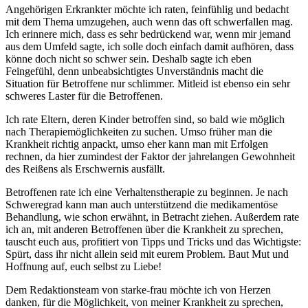
Angehörigen Erkrankter möchte ich raten, feinfühlig und bedacht
mit dem Thema umzugehen, auch wenn das oft schwerfallen mag.
Ich erinnere mich, dass es sehr bedrückend war, wenn mir jemand
aus dem Umfeld sagte, ich solle doch einfach damit aufhören, dass
könne doch nicht so schwer sein. Deshalb sagte ich eben
Feingefühl, denn unbeabsichtigtes Unverständnis macht die
Situation für Betroffene nur schlimmer. Mitleid ist ebenso ein sehr
schweres Laster für die Betroffenen.
Ich rate Eltern, deren Kinder betroffen sind, so bald wie möglich
nach Therapiemöglichkeiten zu suchen. Umso früher man die
Krankheit richtig anpackt, umso eher kann man mit Erfolgen
rechnen, da hier zumindest der Faktor der jahrelangen Gewohnheit
des Reißens als Erschwernis ausfällt.
Betroffenen rate ich eine Verhaltenstherapie zu beginnen. Je nach
Schweregrad kann man auch unterstützend die medikamentöse
Behandlung, wie schon erwähnt, in Betracht ziehen. Außerdem rate
ich an, mit anderen Betroffenen über die Krankheit zu sprechen,
tauscht euch aus, profitiert von Tipps und Tricks und das Wichtigste:
Spürt, dass ihr nicht allein seid mit eurem Problem. Baut Mut und
Hoffnung auf, euch selbst zu Liebe!
Dem Redaktionsteam von starke-frau möchte ich von Herzen
danken, für die Möglichkeit, von meiner Krankheit zu sprechen,