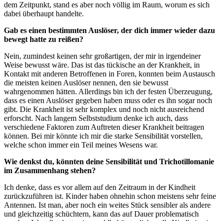
dem Zeitpunkt, stand es aber noch völlig im Raum, worum es sich
dabei überhaupt handelte.
Gab es einen bestimmten Auslöser, der dich immer wieder dazu
bewegt hatte zu reißen?
Nein, zumindest keinen sehr großartigen, der mir in irgendeiner
Weise bewusst wäre. Das ist das tückische an der Krankheit, in
Kontakt mit anderen Betroffenen in Foren, konnten beim Austausch
die meisten keinen Auslöser nennen, den sie bewusst
wahrgenommen hätten. Allerdings bin ich der festen Überzeugung,
dass es einen Auslöser gegeben haben muss oder es ihn sogar noch
gibt. Die Krankheit ist sehr komplex und noch nicht ausreichend
erforscht. Nach langem Selbststudium denke ich auch, dass
verschiedene Faktoren zum Auftreten dieser Krankheit beitragen
können. Bei mir könnte ich mir die starke Sensibilität vorstellen,
welche schon immer ein Teil meines Wesens war.
Wie denkst du, könnten deine Sensibilität und Trichotillomanie
im Zusammenhang stehen?
Ich denke, dass es vor allem auf den Zeitraum in der Kindheit
zurückzuführen ist. Kinder haben ohnehin schon meistens sehr feine
Antennen. Ist man, aber noch ein weites Stück sensibler als andere
und gleichzeitig schüchtern, kann das auf Dauer problematisch