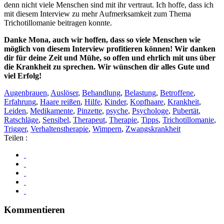
denn nicht viele Menschen sind mit ihr vertraut. Ich hoffe, dass ich
mit diesem Interview zu mehr Aufmerksamkeit zum Thema
Trichotillomanie beitragen konnte.
Danke Mona, auch wir hoffen, dass so viele Menschen wie
möglich von diesem Interview profitieren können! Wir danken
dir für deine Zeit und Mühe, so offen und ehrlich mit uns über
die Krankheit zu sprechen. Wir wünschen dir alles Gute und
viel Erfolg!
Augenbrauen
,
Auslöser
,
Behandlung
,
Belastung
,
Betroffene
,
Erfahrung
,
Haare reißen
,
Hilfe
,
Kinder
,
Kopfhaare
,
Krankheit
,
Leiden
,
Medikamente
,
Pinzette
,
psyche
,
Psychologe
,
Pubertät
,
Ratschläge
,
Sensibel
,
Therapeut
,
Therapie
,
Tipps
,
Trichotillomanie
,
Trigger
,
Verhaltenstherapie
,
Wimpern
,
Zwangskrankheit
Teilen :
Kommentieren