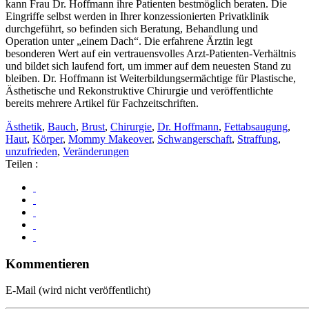
kann Frau Dr. Hoffmann ihre Patienten bestmöglich beraten. Die
Eingriffe selbst werden in Ihrer konzessionierten Privatklinik
durchgeführt, so befinden sich Beratung, Behandlung und
Operation unter „einem Dach“. Die erfahrene Ärztin legt
besonderen Wert auf ein vertrauensvolles Arzt-Patienten-Verhältnis
und bildet sich laufend fort, um immer auf dem neuesten Stand zu
bleiben. Dr. Hoffmann ist Weiterbildungsermächtige für Plastische,
Ästhetische und Rekonstruktive Chirurgie und veröffentlichte
bereits mehrere Artikel für Fachzeitschriften.
Ästhetik
,
Bauch
,
Brust
,
Chirurgie
,
Dr. Hoffmann
,
Fettabsaugung
,
Haut
,
Körper
,
Mommy Makeover
,
Schwangerschaft
,
Straffung
,
unzufrieden
,
Veränderungen
Teilen :
Kommentieren
E-Mail (wird nicht veröffentlicht)