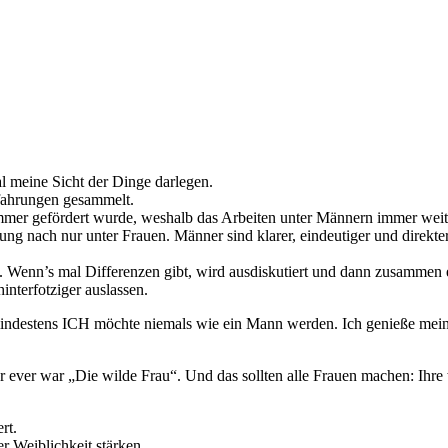
al meine Sicht der Dinge darlegen.
rfahrungen gesammelt.
mer gefördert wurde, weshalb das Arbeiten unter Männern immer weit e
ung nach nur unter Frauen. Männer sind klarer, eindeutiger und direkte
. Wenn’s mal Differenzen gibt, wird ausdiskutiert und dann zusammen 
nterfotziger auslassen.
destens ICH möchte niemals wie ein Mann werden. Ich genieße meine
ar ever war „Die wilde Frau“. Und das sollten alle Frauen machen: Ihre
rt.
r Weiblichkeit stärken.