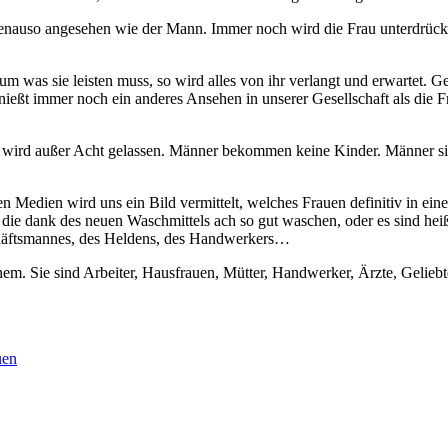
genauso angesehen wie der Mann. Immer noch wird die Frau unterdrückt 
rum was sie leisten muss, so wird alles von ihr verlangt und erwartet. G
enießt immer noch ein anderes Ansehen in unserer Gesellschaft als die
 ist wird außer Acht gelassen. Männer bekommen keine Kinder. Männer si
en Medien wird uns ein Bild vermittelt, welches Frauen definitiv in ei
ie dank des neuen Waschmittels ach so gut waschen, oder es sind heiß
chäftsmannes, des Heldens, des Handwerkers…
einem. Sie sind Arbeiter, Hausfrauen, Mütter, Handwerker, Ärzte, Gelieb
uen