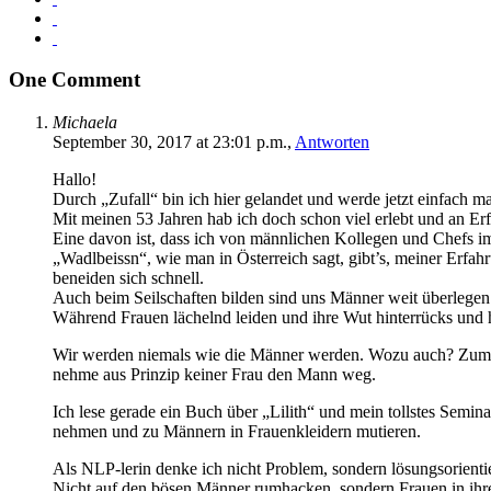
One Comment
Michaela
September 30, 2017 at 23:01 p.m.,
Antworten
Hallo!
Durch „Zufall“ bin ich hier gelandet und werde jetzt einfach m
Mit meinen 53 Jahren hab ich doch schon viel erlebt und an E
Eine davon ist, dass ich von männlichen Kollegen und Chefs im
„Wadlbeissn“, wie man in Österreich sagt, gibt’s, meiner Erfahr
beneiden sich schnell.
Auch beim Seilschaften bilden sind uns Männer weit überlegen
Während Frauen lächelnd leiden und ihre Wut hinterrücks und hi
Wir werden niemals wie die Männer werden. Wozu auch? Zumin
nehme aus Prinzip keiner Frau den Mann weg.
Ich lese gerade ein Buch über „Lilith“ und mein tollstes Semin
nehmen und zu Männern in Frauenkleidern mutieren.
Als NLP-lerin denke ich nicht Problem, sondern lösungsorientie
Nicht auf den bösen Männer rumhacken, sondern Frauen in ihre