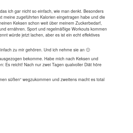
das ich gar nicht so einfach, wie man denkt. Besonders
ikt meine zugeführten Kalorien eingetragen habe und die
mit meinen Keksen schon weit über meinem Zuckerbedarf,
 gesund ernähren. Sport und regelmäßige Workouts kommen
nt würde jetzt lachen, aber es ist ein echt effektives
e einfach zu mir gehören. Und ich nehme sie an 🙂
ung ausgezogen bekomme. Habe mich nach Keksen und
en: Es reicht! Nach nur zwei Tagen qualvoller Diät höre
leinen süßen“ wegzukommen und zweitens macht es total