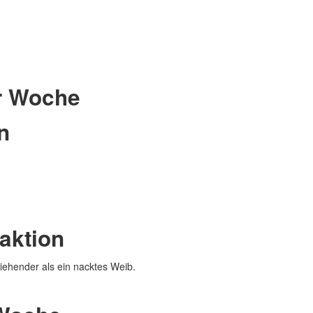
er Woche
n
daktion
ziehender als ein nacktes Weib.