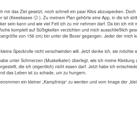
mir das Ziel gesetzt, noch schnell ein paar Kilos abzuspecken. Doch 
ist (Keeekseee 🙂 ). Zu meinem Plan gehörte eine App, in die ich str
Zucker sein kann und wie viel Fett ich zu mir nehmen darf. Da bin ich 
ine Woche komplett auf Süßigkeiten verzichten und mich ausschließlich
rpergröße von 156 cm) bin unter die Boxer gegangen. Jeder der mich ken
ie kleine Speckrolle nicht verschwinden will. Jetzt denke ich, sie möcht
h habe unter Schmerzen (Muskelkater) überlegt, wie ich meine Kleid
estellt, die ich (eigentlich) nicht essen darf. Jetzt habe ich entschied
und das Leben ist zu schade, um zu hungern.
vorgenommen ein kleiner „Kampfninja“ zu werden und vom Image der „k