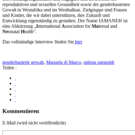
reproduktiven und sexuellen Gesundheit sowie der genderbasierten
Gewalt in Westafrika und im Westbalkan. Zielgruppe sind Frauen
und Kinder, die wir dabei unterstützen, ihre Zukunft und
Entwicklung eigenständig zu gestalten. Der Name IAMANEH ist
eine Abkürzung „
I
nternational
A
ssociation for
Ma
ternal and
Ne
onatal
H
ealth“.
Das vollständige Interview finden Sie
hier
genderbasierte gewalt
,
Manuela di Marco
,
milena rampoldi
Teilen :
Kommentieren
E-Mail (wird nicht veröffentlicht)