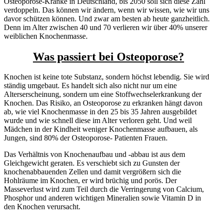
Osteoporose-Kranke in Deutschland, bis 2050 soll sich diese Zahl
verdoppeln. Das können wir ändern, wenn wir wissen, wie wir uns
davor schützen können. Und zwar am besten ab heute ganzheitlich.
Denn im Alter zwischen 40 und 70 verlieren wir über 40% unserer
weiblichen Knochenmasse.
Was passiert bei Osteoporose?
Knochen ist keine tote Substanz, sondern höchst lebendig. Sie wird
ständig umgebaut. Es handelt sich also nicht nur um eine
Alterserscheinung, sondern um eine Stoffwechselerkrankung der
Knochen. Das Risiko, an Osteoporose zu erkranken hängt davon
ab, wie viel Knochenmasse in den 25 bis 35 Jahren ausgebildet
wurde und wie schnell diese im Alter verloren geht. Und weil
Mädchen in der Kindheit weniger Knochenmasse aufbauen, als
Jungen, sind 80% der Osteoporose- Patienten Frauen.
Das Verhältnis von Knochenaufbau und -abbau ist aus dem
Gleichgewicht geraten. Es verschiebt sich zu Gunsten der
knochenabbauenden Zellen und damit vergrößern sich die
Hohlräume im Knochen, er wird brüchig und porös. Der
Masseverlust wird zum Teil durch die Verringerung von Calcium,
Phosphor und anderen wichtigen Mineralien sowie Vitamin D in
den Knochen verursacht.