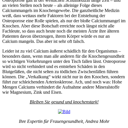
Osteoporose galt in der westlichen Schulmedizin lange Zeit – und
an vielen Stellen noch heute – als alleinige Folge dieses
Calciummangels im Knochengewebe. Die ganzheitliche Medizin
weiß, dass weitaus mehr Faktoren bei der Entstehung der
Osteoporose eine Rolle spielen, als nur der bloße Calciummangel im
Knochen. Aber diese Botschaft erreichte noch längst nicht alle
Fachleute, so dass auch heute noch die meisten Ärzte ihre älteren
Patienten davon überzeugen, ihrem Körper würde es nur an
Calcium mangeln. Das aber ist sehr oft falsch.
Leider ist zu viel Calcium äußerst schädlich für den Organismus –
besonders dann, wenn man alle anderen für die Knochengesundheit
so wichtigen Vorkehrungen unter den Tisch fallen lässt. Osteoporose
wird so nicht verhindert und es entstehen Schäden in den
Blutgefäßen, die nicht selten zu tödlichen Zwischenfällen führen
können. Die „Verkalkung“ wirkt nicht nur in den Knochen, sondern
führt zur schleichenden Arteriosklerose. Ach, und noch was: Hohe
Mengen Calciums verhindert die Aufnahme andere Mineralstoffe
wie Magnesium, Zink und Eisen.
Bleiben Sie gesund und knochenstark!
Ihre Expertin für Frauengesundheit, Andrea Mohr