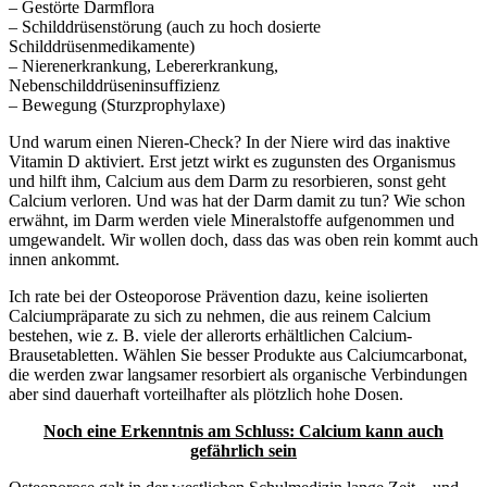
– Gestörte Darmflora
– Schilddrüsenstörung (auch zu hoch dosierte
Schilddrüsenmedikamente)
– Nierenerkrankung, Lebererkrankung,
Nebenschilddrüseninsuffizienz
– Bewegung (Sturzprophylaxe)
Und warum einen Nieren-Check? In der Niere wird das inaktive
Vitamin D aktiviert. Erst jetzt wirkt es zugunsten des Organismus
und hilft ihm, Calcium aus dem Darm zu resorbieren, sonst geht
Calcium verloren. Und was hat der Darm damit zu tun? Wie schon
erwähnt, im Darm werden viele Mineralstoffe aufgenommen und
umgewandelt. Wir wollen doch, dass das was oben rein kommt auch
innen ankommt.
Ich rate bei der Osteoporose Prävention dazu, keine isolierten
Calciumpräparate zu sich zu nehmen, die aus reinem Calcium
bestehen, wie z. B. viele der allerorts erhältlichen Calcium-
Brausetabletten. Wählen Sie besser Produkte aus Calciumcarbonat,
die werden zwar langsamer resorbiert als organische Verbindungen
aber sind dauerhaft vorteilhafter als plötzlich hohe Dosen.
Noch eine Erkenntnis am Schluss: Calcium kann auch
gefährlich sein