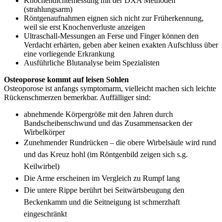
Knochendichtemessung mit der DXA Methoden
(strahlungsarm)
Röntgenaufnahmen eignen sich nicht zur Früherkennung,
weil sie erst Knochenverluste anzeigen
Ultraschall-Messungen an Ferse und Finger können den
Verdacht erhärten, geben aber keinen exakten Aufschluss über
eine vorliegende Erkrankung
Ausführliche Blutanalyse beim Spezialisten
Osteoporose kommt auf leisen Sohlen
Osteoporose ist anfangs symptomarm, vielleicht machen sich leichte
Rückenschmerzen bemerkbar. Auffälliger sind:
abnehmende Körpergröße mit den Jahren durch
Bandscheibenschwund und das Zusammensacken der
Wirbelkörper
Zunehmender Rundrücken – die obere Wirbelsäule wird rund
und das Kreuz hohl (im Röntgenbild zeigen sich s.g.
Keilwirbel)
Die Arme erscheinen im Vergleich zu Rumpf lang
Die untere Rippe berührt bei Seitwärtsbeugung den
Beckenkamm und die Seitneigung ist schmerzhaft
eingeschränkt