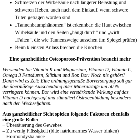
Schmerzen der Wirbelsäule nach längerer Belastung und
schweren Heben, auch nach
dem Einkauf, wenn schwere
Tüten getragen worden sind
„Tannenbaumphänomen“ ist erkennbar: die Haut zwischen
Wirbelsäule und den Seiten „hängt durch“ und „wirft
„Falten“, die wie Tannenzweige aussehen (im Spiegel prüfen)
Beim kleinsten Anlass brechen die Knochen
Eine ganzheitliche Osteoporose-Prävention braucht mehr
Verwenden Sie Vitamin K und Magnesium, Vitamin D, Vitamin C,
Omega 3 Fettsäuren, Silizium und Bor. Bor: Noch nie gehört?
Dann wird es Zeit: Eine ordnungsgemäße Borversorgung soll gar
die übermäßige Ausscheidung aller Mineralstoffe um 50 %
verringern können. Bor wird eine verstärkende Wirkung auf das
Vitamin D nachgesagt und stimuliert Östrogenbildung besonders
nach den Wechseljahren.
Aus ganzheitlicher Sicht spielen folgende Faktoren ebenfalls
eine große Rolle:
– Übersäuerung des Gewebes
– Zu wenig Flüssigkeit (bitte natriumarmes Wasser trinken)
– Hormondysbalance