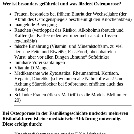
Wer ist besonders gefährdet und was fördert Osteoporose?
Frauen, besonders bei frühem Eintritt der Wechseljahre (der
Abfall des Östrogenspiegels beschleunigt den Knochenabbau)
mangelnde Bewegung
Rauchen (verdoppelt das Risiko), Alkoholmissbrauch und
Kaffee (bei Kaffee reden wir über mehr als 4-5 Tassen
regelmäßig)
falsche Ernährung (Vitamin- und Mineralstoffarm, zu viel
tierische Fette und Eiweiße, Fast-Food, phosphatreich =
Wurst, aber vor allen Dingen „braune“ Softdrinks)
familiäre Vorerkrankungen
Vitamin D Mangel
Medikamente wie Zytostatika, Rheumamittel, Kortison,
Heparin, Diuretika (schwemmen alle Nährstoffe aus! Und
Achtung Säureblocker bei Sodbrennen erhöhten auch das
Risiko)
Schlanke Frauen (dieses Mal trifft es die Models BMI unter
20)
Bei Osteoporose in der Familiengeschichte und/oder mehreren
Risikofaktoren ist eine medizinische Abklärung notwendig.
Diese erfolgt durch: