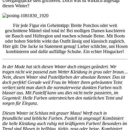
Übergangsjacke stets griffbereit. Doch was ist wirklich angesagt
diesen Winter?
Für jede Figur ein Geheimtipp: Breite Ponchos oder weit
geschnittene Mäntel sind total in! Bei molligen Damen kaschieren
sie Bauch und Hüftregion und machen schmale Beine. Mit Boots
oder hohen Stiefeln wirkt das Outfit lässig und klassisch zugleich.
Hier gilt: Die Jacke ist Statement genug! Lieber schlichte, uni Hosen
kombinieren und dafür auffällige Schuhe. Ein echter Hingucker!
In der Mode hat sich diesen Winter doch einiges geändert. Wir
tragen nicht wie passend zum Wetter Kleidung in grau oder braun…
Nein, diesen Winter sind Pastellfarben der absolute Renner. Das ist
doch perfekt! Gerade weil Frau im Winter ihren gebräunten Teint
verliert sieht man durch die normalerweise dunklen Farben noch
blasser aus. Mit Pastellf kann uns dies nicht mehr passieren, im
Gegenteil: Helle Farben unterstreichen den natürlichen Teint und
sorgen für Eleganz.
Diesen Winter ist Schluss mit grauer Maus! Werft euch in
freundliche und liebliche Farben. Pastell ist angesagt! Kombiniert
die helle Kleidung auch ruhig mit kräftigeren Farben! Besonders im
Trend sind Blusen in hellblau, türkis, rosa oder beige. Kombiniert