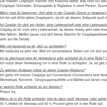
Die meisten Cosplayer machen ihre Kostüme selbst, was nicht nur da
Cosplayer Schneider, Schauspieler & Regisseur in einer Person. Durc
Wann hast du begonnen, dich aktiv in der Cosplay Szene zu bewegen
Ich bin seit 2004 aktive Cosplayerin, da ich ab diesem Zeitpunkt au
I
st Cosplay für dich ein Hobby, eine Leidenschaft oder eine Lebensau
Cosplay ist für mich eine Leidenschaft, da dieses Hobby sehr viele kre
Wie Nähen, Waffen bauen und sich kleine Sketche für Cosplaywettbewe
sehr auf die Details.
Wie viel bedeutet es dir, dich zu verkleiden?
Mir bedeutet es sehr viel. Weil ich verschiedene Seiten von mir dort a
Ist es überhaupt eine Art Verkleidung oder schlüpfst du in eine Rolle? 
Ich nutze diese Verkleidung um in eine Rolle zu schlüpfen. Ja, es gibt
Zu welchen Anlässen trägst du deine Cosplay-Kleidung?
Ich gehe mit meinen Cosplays auf Conventions (Conventions sind Veran
Workshops, Konzerte, Tanzgruppenauftritte und Märkte auf denen man
In welche Rolle schlüpfst du am liebsten?
Poison Ivy.
Wenn du in die Rolle schlüpfst, bist du dann noch Vanessa, oder gehst
50 % bleibe ich Vanessa und 50 % Prozent gehe ich in der Rolle auf.