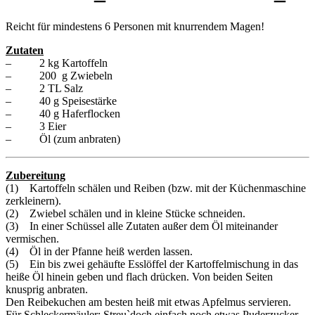
Reicht für mindestens 6 Personen mit knurrendem Magen!
Zutaten
– 2 kg Kartoffeln
– 200 g Zwiebeln
– 2 TL Salz
– 40 g Speisestärke
– 40 g Haferflocken
– 3 Eier
– Öl (zum anbraten)
Zubereitung
(1) Kartoffeln schälen und Reiben (bzw. mit der Küchenmaschine
zerkleinern).
(2) Zwiebel schälen und in kleine Stücke schneiden.
(3) In einer Schüssel alle Zutaten außer dem Öl miteinander
vermischen.
(4) Öl in der Pfanne heiß werden lassen.
(5) Ein bis zwei gehäufte Esslöffel der Kartoffelmischung in das
heiße Öl hinein geben und flach drücken. Von beiden Seiten
knusprig anbraten.
Den Reibekuchen am besten heiß mit etwas Apfelmus servieren.
Für Schleckermäuler: Streu`doch einfach noch etwas Puderzucker