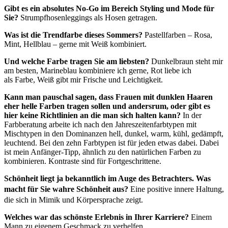
Gibt es ein absolutes No-Go im Bereich Styling und Mode für
Sie?
Strumpfhosenleggings als Hosen getragen.
Was ist die Trendfarbe dieses Sommers?
Pastellfarben – Rosa,
Mint, Hellblau – gerne mit Weiß kombiniert.
Und welche Farbe tragen Sie am liebsten?
Dunkelbraun steht mir
am besten, Marineblau kombiniere ich gerne, Rot liebe ich
als Farbe, Weiß gibt mir Frische und Leichtigkeit.
Kann man pauschal sagen, dass Frauen mit dunklen Haaren
eher helle Farben tragen sollen und andersrum, oder gibt es
hier keine Richtlinien an die man sich halten kann?
In der
Farbberatung arbeite ich nach den Jahreszeitenfarbtypen mit
Mischtypen in den Dominanzen hell, dunkel, warm, kühl, gedämpft,
leuchtend. Bei den zehn Farbtypen ist für jeden etwas dabei. Dabei
ist mein Anfänger-Tipp, ähnlich zu den natürlichen Farben zu
kombinieren. Kontraste sind für Fortgeschrittene.
Schönheit liegt ja bekanntlich im Auge des Betrachters. Was
macht für Sie wahre
Schönheit aus?
Eine positive innere Haltung,
die sich in Mimik und Körpersprache zeigt.
Welches war das schönste Erlebnis in Ihrer Karriere?
Einem
Mann zu eigenem Geschmack zu verhelfen.