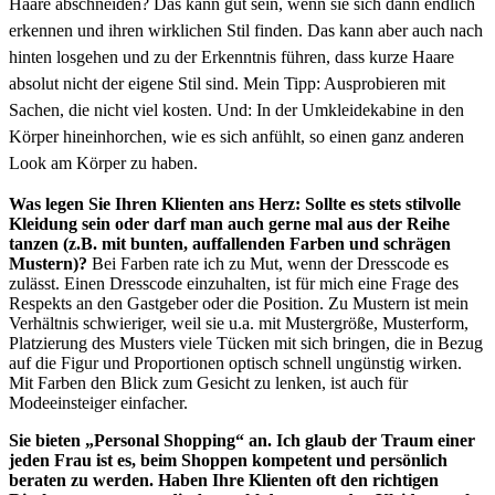
Haare abschneiden? Das kann gut sein,
wenn sie sich dann endlich
erkennen und ihren wirklichen Stil finden. Das kann aber
auch nach
hinten losgehen und zu der Erkenntnis führen, dass kurze Haare
absolut
nicht der eigene Stil sind. Mein Tipp: Ausprobieren mit
Sachen, die nicht viel kosten.
Und: In der Umkleidekabine in den
Körper hineinhorchen, wie es sich anfühlt, so
einen ganz anderen
Look am Körper zu haben.
Was legen Sie Ihren Klienten ans Herz: Sollte es stets stilvolle
Kleidung sein oder darf man auch gerne mal aus der Reihe
tanzen (z.B. mit bunten, auffallenden Farben und schrägen
Mustern)?
Bei Farben rate ich zu Mut, wenn der Dresscode es
zulässt. Einen Dresscode einzuhalten, ist für mich eine Frage des
Respekts an den Gastgeber oder die Position. Zu Mustern ist mein
Verhältnis schwieriger, weil sie u.a. mit Mustergröße, Musterform,
Platzierung des Musters viele Tücken mit sich bringen, die in Bezug
auf die Figur und Proportionen optisch schnell ungünstig wirken.
Mit Farben den Blick zum Gesicht zu lenken, ist auch für
Modeeinsteiger einfacher.
Sie bieten „Personal Shopping“ an. Ich glaub der Traum einer
jeden Frau ist es, beim Shoppen kompetent und persönlich
beraten zu werden. Haben Ihre Klienten oft den richtigen