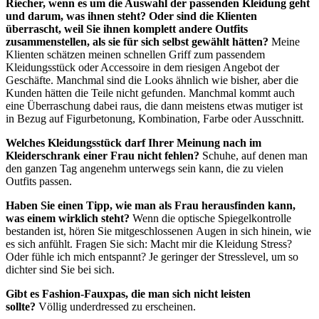
Riecher, wenn es um die Auswahl der passenden Kleidung geht
und darum, was ihnen steht? Oder sind die Klienten
überrascht, weil Sie ihnen komplett andere Outfits
zusammenstellen, als sie für sich selbst gewählt hätten?
Meine
Klienten schätzen meinen schnellen Griff zum passendem
Kleidungsstück oder Accessoire in dem riesigen Angebot der
Geschäfte. Manchmal sind die Looks ähnlich wie bisher, aber die
Kunden hätten die Teile nicht gefunden. Manchmal kommt auch
eine Überraschung dabei raus, die dann meistens etwas mutiger ist
in Bezug auf Figurbetonung, Kombination, Farbe oder Ausschnitt.
Welches Kleidungsstück darf Ihrer Meinung nach im
Kleiderschrank einer Frau nicht fehlen?
Schuhe, auf denen man
den ganzen Tag angenehm unterwegs sein kann, die zu vielen
Outfits passen.
Haben Sie einen Tipp, wie man als Frau herausfinden kann,
was einem wirklich steht?
Wenn die optische Spiegelkontrolle
bestanden ist, hören Sie mitgeschlossenen Augen in sich hinein, wie
es sich anfühlt. Fragen Sie sich: Macht mir die Kleidung Stress?
Oder fühle ich mich entspannt? Je geringer der Stresslevel, um so
dichter sind Sie bei sich.
Gibt es Fashion-Fauxpas, die man sich nicht leisten
sollte?
Völlig underdressed zu erscheinen.