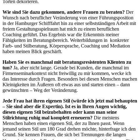
Torten dekorieren.
Wie sind Sie dazu gekommen, andere Frauen zu beraten?
Der
Wunsch nach beruflicher Veränderung von einer Führungsposition
in der Hamburger Schifffahrt hin zu einer selbstständigen Arbeit mit
freiem Gestaltungsspielraum hat mich zu einem beruflichen
Coaching geführt. Das Ergebnis war die Erkenntnis meiner
Fähigkeiten im Beratungsbereich. Weiterbildungen in konkreter
Farb- und Stilberatung, Körpersprache, Coaching und Mediation
haben meinen Blick geschärft.
Haben Sie es manchmal mit beratungsresistenten Klienten zu
tun?
Ja, aber nicht lange. Gerade bei Kunden, die manchmal im
Firmenseminarkontext nicht freiwillig zu mir kommen, wecke ich
das Interesse durch Fragen. Besonders bei diesen Menschen machen
Kleinigkeiten im Äußeren oft etwas aus und starten einen – dann
gewünschten – Weg der Veränderung.
Jede Frau hat ihren eigenen Stil (würde ich jetzt mal behaupten
– Sie sind aber die Expertin). Ist es in Ihren Augen wichtig,
diesen eigenen Stil beizubehalten oder kann man seine
Stilrichtung ruhig mal komplett erneuern?
Die meistens
Menschen haben einen eigenen Stil, der zu Ihnen passt. Wenn
jemand seinen Stil um 180 Grad drehen möchte, hinterfrage ich den
Grund. Sie kennen Frauen, die sich bei Trennungen die langen