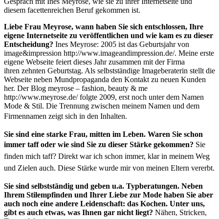
Gespräch mit Ines Meyrose, wie sie zu ihrer Internetseite und
diesem facettenreichen Beruf gekommen ist.
Liebe Frau Meyrose, wann haben Sie sich entschlossen, Ihre
eigene Internetseite zu veröffentlichen und wie kam es zu dieser
Entscheidung?
Ines Meyrose:
2005 ist das Geburtsjahr von
image&impression http://www.imageandimpression.de/. Meine erste
eigene Webseite feiert dieses Jahr zusammen mit der Firma
ihren zehnten Geburtstag. Als selbstständige Imageberaterin stellt die
Webseite neben Mundpropaganda den Kontakt zu neuen Kunden
her. Der Blog meyrose – fashion, beauty & me
http://www.meyrose.de/ folgte 2009, erst noch unter dem Namen
Mode & Stil. Die Trennung zwischen meinem Namen und dem
Firmennamen zeigt sich in
den Inhalten.
Sie sind eine starke Frau, mitten im Leben. Waren Sie schon
immer taff oder wie sind Sie zu dieser Stärke gekommen?
Sie
finden mich taff? Direkt war ich schon immer, klar in meinem Weg
und Zielen
auch. Diese Stärke wurde mir von meinen Eltern vererbt.
Sie sind selbstständig und geben u.a. Typberatungen. Neben
Ihrem Stilempfinden und Ihrer Liebe zur Mode haben Sie aber
auch noch eine andere Leidenschaft: das Kochen. Unter uns,
gibt es auch etwas, was Ihnen gar nicht liegt?
Nähen, Stricken,