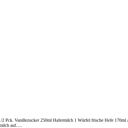
 1/2 Pck. Vanillezucker 250ml Hafermilch 1 Würfel frische Hefe 170
rmilch auf….