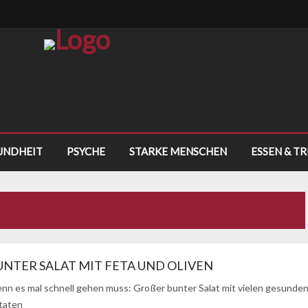
UNDHEIT
PSYCHE
STARKE MENSCHEN
ESSEN & T
UNTER SALAT MIT FETA UND OLIVEN
nn es mal schnell gehen muss: Großer bunter Salat mit vielen gesunde
taten