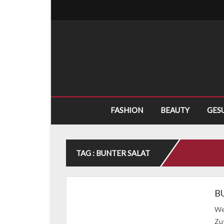
FASHION
BEAUTY
GES
TAG : BUNTER SALAT
B
We
Zu