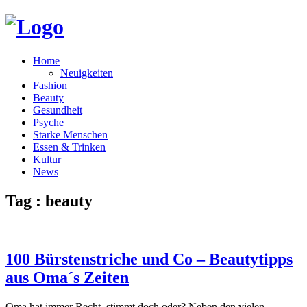
Home
Neuigkeiten
Fashion
Beauty
Gesundheit
Psyche
Starke Menschen
Essen & Trinken
Kultur
News
Tag : beauty
100 Bürstenstriche und Co – Beautytipps
aus Oma´s Zeiten
Oma hat immer Recht, stimmt doch oder? Neben den vielen