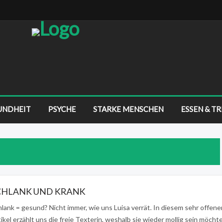
UNDHEIT
PSYCHE
STARKE MENSCHEN
ESSEN & T
CHLANK UND KRANK
lank = gesund? Nicht immer, wie uns Luisa verrät. In diesem sehr offene
ikel erzählt uns die freie Texterin, weshalb sie wieder mollig sein möchte