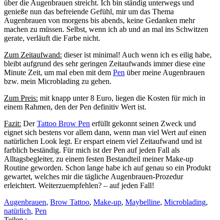
über die Augenbrauen streicht. Ich bin ständig unterwegs und
genieße nun das befreiende Gefühl, mir um das Thema
Augenbrauen von morgens bis abends, keine Gedanken mehr
machen zu müssen. Selbst, wenn ich ab und an mal ins Schwitzen
gerate, verläuft die Farbe nicht.
Zum Zeitaufwand:
dieser ist minimal! Auch wenn ich es eilig habe,
bleibt aufgrund des sehr geringen Zeitaufwands immer diese eine
Minute Zeit, um mal eben mit dem
Pen
über meine Augenbrauen
bzw. mein Microblading zu gehen.
Zum Preis:
mit knapp unter 8 Euro, liegen die Kosten für mich in
einem Rahmen, den der Pen definitiv Wert ist.
Fazit:
Der
Tattoo Brow Pen
erfüllt gekonnt seinen Zweck und
eignet sich bestens vor allem dann, wenn man viel Wert auf einen
natürlichen Look legt. Er erspart einem viel Zeitaufwand und ist
farblich beständig. Für mich ist der Pen auf jeden Fall als
Alltagsbegleiter, zu einem festen Bestandteil meiner Make-up
Routine geworden. Schon lange habe ich auf genau so ein Produkt
gewartet, welches mir die tägliche Augenbrauen-Prozedur
erleichtert. Weiterzuempfehlen? – auf jeden Fall!
Augenbrauen
,
Brow Tattoo
,
Make-up
,
Maybelline
,
Microblading
,
natürlich
,
Pen
Teilen :