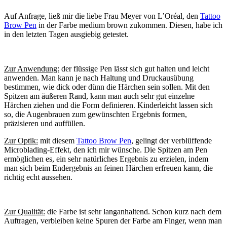
Auf Anfrage, ließ mir die liebe Frau Meyer von L’Oréal, den
Tattoo
Brow Pen
in der Farbe medium brown zukommen. Diesen, habe ich
in den letzten Tagen ausgiebig getestet.
Zur Anwendung:
der flüssige Pen lässt sich gut halten und leicht
anwenden. Man kann je nach Haltung und Druckausübung
bestimmen, wie dick oder dünn die Härchen sein sollen. Mit den
Spitzen am äußeren Rand, kann man auch sehr gut einzelne
Härchen ziehen und die Form definieren. Kinderleicht lassen sich
so, die Augenbrauen zum gewünschten Ergebnis formen,
präzisieren und auffüllen.
Zur Optik:
mit diesem
Tattoo Brow Pen
, gelingt der verblüffende
Microblading-Effekt, den ich mir wünsche. Die Spitzen am Pen
ermöglichen es, ein sehr natürliches Ergebnis zu erzielen, indem
man sich beim Endergebnis an feinen Härchen erfreuen kann, die
richtig echt aussehen.
Zur Qualität:
die Farbe ist sehr langanhaltend. Schon kurz nach dem
Auftragen, verbleiben keine Spuren der Farbe am Finger, wenn man