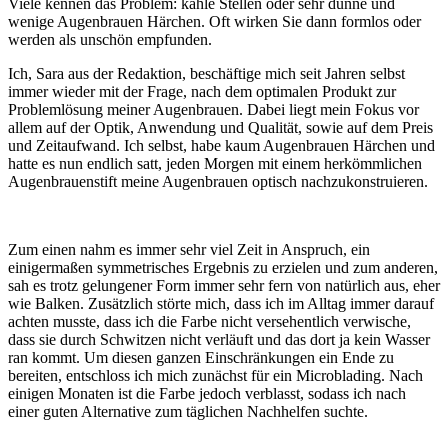
Viele kennen das Problem: kahle Stellen oder sehr dünne und
wenige Augenbrauen Härchen. Oft wirken Sie dann formlos oder
werden als unschön empfunden.
Ich, Sara aus der Redaktion, beschäftige mich seit Jahren selbst
immer wieder mit der Frage, nach dem optimalen Produkt zur
Problemlösung meiner Augenbrauen. Dabei liegt mein Fokus vor
allem auf der Optik, Anwendung und Qualität, sowie auf dem Preis
und Zeitaufwand. Ich selbst, habe kaum Augenbrauen Härchen und
hatte es nun endlich satt, jeden Morgen mit einem herkömmlichen
Augenbrauenstift meine Augenbrauen optisch nachzukonstruieren.
Zum einen nahm es immer sehr viel Zeit in Anspruch, ein
einigermaßen symmetrisches Ergebnis zu erzielen und zum anderen,
sah es trotz gelungener Form immer sehr fern von natürlich aus, eher
wie Balken. Zusätzlich störte mich, dass ich im Alltag immer darauf
achten musste, dass ich die Farbe nicht versehentlich verwische,
dass sie durch Schwitzen nicht verläuft und das dort ja kein Wasser
ran kommt. Um diesen ganzen Einschränkungen ein Ende zu
bereiten, entschloss ich mich zunächst für ein Microblading. Nach
einigen Monaten ist die Farbe jedoch verblasst, sodass ich nach
einer guten Alternative zum täglichen Nachhelfen suchte.