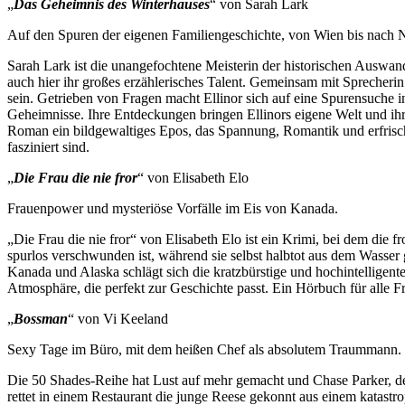
„
Das Geheimnis des Winterhauses
“ von Sarah Lark
Auf den Spuren der eigenen Familiengeschichte, von Wien bis nach 
Sarah Lark ist die unangefochtene Meisterin der historischen Ausw
auch hier ihr großes erzählerisches Talent. Gemeinsam mit Sprecherin 
sein. Getrieben von Fragen macht Ellinor sich auf eine Spurensuche i
Geheimnisse. Ihre Entdeckungen bringen Ellinors eigene Welt und ihr
Roman ein bildgewaltiges Epos, das Spannung, Romantik und erfrisch
fasziniert sind.
„
Die Frau die nie fror
“ von Elisabeth Elo
Frauenpower und mysteriöse Vorfälle im Eis von Kanada.
„Die Frau die nie fror“ von Elisabeth Elo ist ein Krimi, bei dem die f
spurlos verschwunden ist, während sie selbst halbtot aus dem Wasser 
Kanada und Alaska schlägt sich die kratzbürstige und hochintelligente
Atmosphäre, die perfekt zur Geschichte passt. Ein Hörbuch für alle 
„
Bossman
“ von Vi Keeland
Sexy Tage im Büro, mit dem heißen Chef als absolutem Traummann.
Die 50 Shades-Reihe hat Lust auf mehr gemacht und Chase Parker, de
rettet in einem Restaurant die junge Reese gekonnt aus einem katast