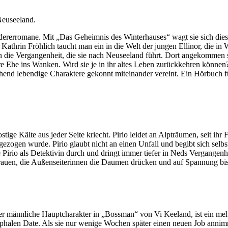
Neuseeland.
andererromane. Mit „Das Geheimnis des Winterhauses“ wagt sie sich d
Kathrin Fröhlich taucht man ein in die Welt der jungen Ellinor, die in 
n die Vergangenheit, die sie nach Neuseeland führt. Dort angekommen st
e Ehe ins Wanken. Wird sie je in ihr altes Leben zurückkehren können
end lebendige Charaktere gekonnt miteinander vereint. Ein Hörbuch fü
rostige Kälte aus jeder Seite kriecht. Pirio leidet an Alpträumen, seit
gezogen wurde. Pirio glaubt nicht an einen Unfall und begibt sich selb
 Pirio als Detektivin durch und dringt immer tiefer in Neds Vergangenh
Frauen, die Außenseiterinnen die Daumen drücken und auf Spannung bis z
r männliche Hauptcharakter in „Bossman“ von Vi Keeland, ist ein mehr 
rophalen Date. Als sie nur wenige Wochen später einen neuen Job annim