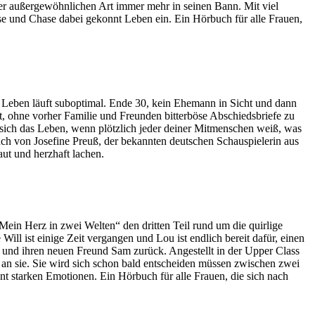
iner außergewöhnlichen Art immer mehr in seinen Bann. Mit viel
e und Chase dabei gekonnt Leben ein. Ein Hörbuch für alle Frauen,
 Leben läuft suboptimal. Ende 30, kein Ehemann in Sicht und dann
ht, ohne vorher Familie und Freunden bitterböse Abschiedsbriefe zu
t sich das Leben, wenn plötzlich jeder deiner Mitmenschen weiß, was
Buch von Josefine Preuß, der bekannten deutschen Schauspielerin aus
aut und herzhaft lachen.
ein Herz in zwei Welten“ den dritten Teil rund um die quirlige
l ist einige Zeit vergangen und Lou ist endlich bereit dafür, einen
e und ihren neuen Freund Sam zurück. Angestellt in der Upper Class
n an sie. Sie wird sich schon bald entscheiden müssen zwischen zwei
nt starken Emotionen. Ein Hörbuch für alle Frauen, die sich nach