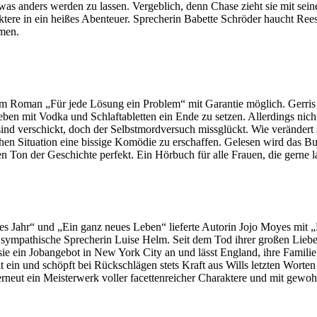
twas anders werden zu lassen. Vergeblich, denn Chase zieht sie mit se
ere in ein heißes Abenteuer. Sprecherin Babette Schröder haucht Rees
rmen.
em Roman „Für jede Lösung ein Problem“ mit Garantie möglich. Gerris
Leben mit Vodka und Schlaftabletten ein Ende zu setzen. Allerdings nic
e sind verschickt, doch der Selbstmordversuch missglückt. Wie veränder
ischen Situation eine bissige Komödie zu erschaffen. Gelesen wird das 
en Ton der Geschichte perfekt. Ein Hörbuch für alle Frauen, die gerne l
s Jahr“ und „Ein ganz neues Leben“ lieferte Autorin Jojo Moyes mit „M
mpathische Sprecherin Luise Helm. Seit dem Tod ihrer großen Liebe Wil
sie ein Jobangebot in New York City an und lässt England, ihre Famili
 ein und schöpft bei Rückschlägen stets Kraft aus Wills letzten Worte
rneut ein Meisterwerk voller facettenreicher Charaktere und mit gewoh