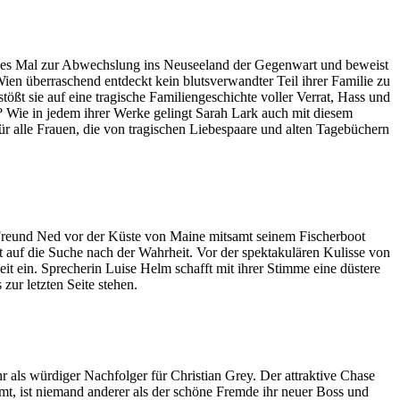
ieses Mal zur Abwechslung ins Neuseeland der Gegenwart und beweist
Wien überraschend entdeckt kein blutsverwandter Teil ihrer Familie zu
ößt sie auf eine tragische Familiengeschichte voller Verrat, Hass und
? Wie in jedem ihrer Werke gelingt Sarah Lark auch mit diesem
r alle Frauen, die von tragischen Liebespaare und alten Tagebüchern
 ihr Freund Ned vor der Küste von Maine mitsamt seinem Fischerboot
st auf die Suche nach der Wahrheit. Vor der spektakulären Kulisse von
eit ein. Sprecherin Luise Helm schafft mit ihrer Stimme eine düstere
ur letzten Seite stehen.
als würdiger Nachfolger für Christian Grey. Der attraktive Chase
mt, ist niemand anderer als der schöne Fremde ihr neuer Boss und