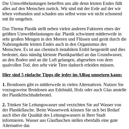
Die Umweltbelastungen betreffen uns alle denn letzten Endes fällt
alles auf den Menschen zurück. Wir sind mit der Erde auf der wir
leben verbunden und schaden uns selbst wenn wir nicht schonend
mit ihr umgehen.
Das Thema Plastik stellt neben vielen anderen Faktoren eines der
größten Umweltbelastungen dar. Plastik schwimmt mittlerweile in
sehr großen Mengen in den Meeren und Flüssen und gerät durch die
Nahrungskette letzten Endes auch in den Organismus des
Menschen. Es ist aus chemisch instabilem Erdöl hergestellt und dies
bedeutet, dass ständig kleinste Plastikpartikel an das Grundwasser,
an den Boden und an die Luft gelangen, abgesehen von dem
qualvollen Tod, den sehr viele Tiere dadurch erleiden müssen.
Hier sind 5 einfache Tipps die jeder im Alltag umsetzen kann:
1.
Brotdosen gibt es mittlerweile in vielen Alternativen. Nutzen Sie
vorzugsweise Brotdosen aus Edelstahl, Holz oder auch Glas anstelle
der Plastikfrischhaltebeutel.
2.
Trinken Sie Leitungswasser und verzichten Sie auf Wasser von
der Plastikflasche. Beim Wasserwerk können Sie sich bei Bedarf
auch über die Qualität des Leitungswassers in Ihrer Stadt
informieren. Wasser aus Glasflaschen stellen ebenfalls eine gute
Alternative dar.