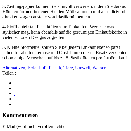
3.
Zeitungspapier können Sie sinnvoll verwerten, indem Sie daraus
Hütchen formen in denen Sie den Müll sammeln und anschließend
direkt entsorgen anstelle von Plastikmüllbeuteln.
4.
Stoffbeutel statt Plastiktüten zum Einkaufen. Wer es etwas
stylischer mag, kann ebenfalls auf die geräumigen Einkaufskörbe in
vielen schönen Designs zugreifen.
5.
Kleine Stoffbeutel sollten Sie bei jedem Einkauf ebenso parat
haben für allerlei Gemüse und Obst. Durch diesen Ersatz verzichten
schon einige Menschen auf bis zu 8 Plastiktütchen pro Großeinkauf.
Alternativen
,
Erde
,
Luft
,
Plastik
,
Tiere
,
Umwelt
,
Wasser
Teilen :
Kommentieren
E-Mail (wird nicht veröffentlicht)