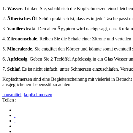
1.
Wasser
. Trinken Sie, sobald sich die Kopfschmerzen einschleichen
2.
Ätherisches Öl
. Schön praktisch ist, dass es in jede Tasche passt
3.
Vanilleextrakt
. Den alten Ägyptern wird nachgesagt, dass Kurkum
4.
Zitronenschale
. Reiben Sie die Schale einer Zitrone und verteilen 
5.
Mineralerde
. Sie entgiftet den Körper und könnte somit eventue
6.
Apfelessig
. Geben Sie 2 Teelöffel Apfelessig in ein Glas Wasser un
7.
Schlaf
. Es ist nicht einfach, unter Schmerzen einzuschlafen. Ve
Kopfschmerzen sind eine Begleiterscheinung mit vielerlei in Betrac
ausgeglichenen Lebensstil zu achten.
hausmittel
,
kopfschmerzen
Teilen :