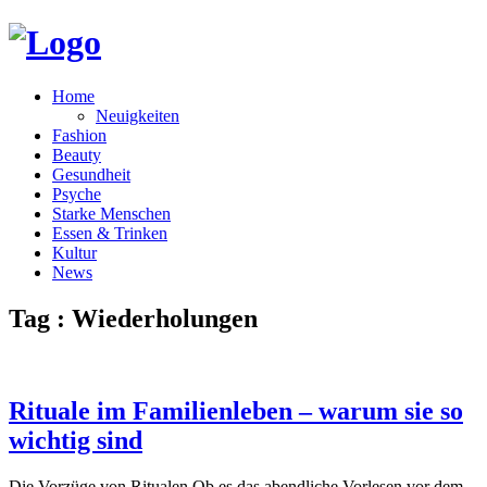
Home
Neuigkeiten
Fashion
Beauty
Gesundheit
Psyche
Starke Menschen
Essen & Trinken
Kultur
News
Tag : Wiederholungen
Rituale im Familienleben – warum sie so
wichtig sind
Die Vorzüge von Ritualen Ob es das abendliche Vorlesen vor dem