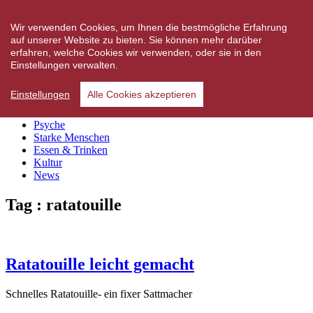
Wir verwenden Cookies, um Ihnen die bestmögliche Erfahrung
auf unserer Website zu bieten. Sie können mehr darüber
erfahren, welche Cookies wir verwenden, oder sie in den
Home
Einstellungen verwalten.
Neuigkeiten
Fashion
Einstellungen
Alle Cookies akzeptieren
Beauty
Gesundheit
Psyche
Starke Menschen
Essen & Trinken
Kultur
News
Tag : ratatouille
Ratatouille leicht gemacht
Schnelles Ratatouille- ein fixer Sattmacher