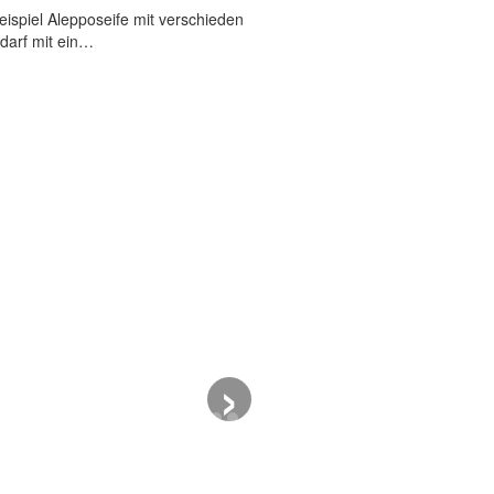
ispiel Alepposeife mit verschieden
darf mit ein…
›