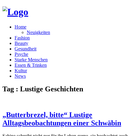
Home
Neuigkeiten
Fashion
Beauty
Gesundheit
Psyche
Starke Menschen
Essen & Trinken
Kultur
News
Tag : Lustige Geschichten
„Butterbrezel, bitte“ Lustige
Alltagsbeobachtungen einer Schwäbin
Sabine schreibt nicht nur für ihr Leben gerne, sie beobachtet auch