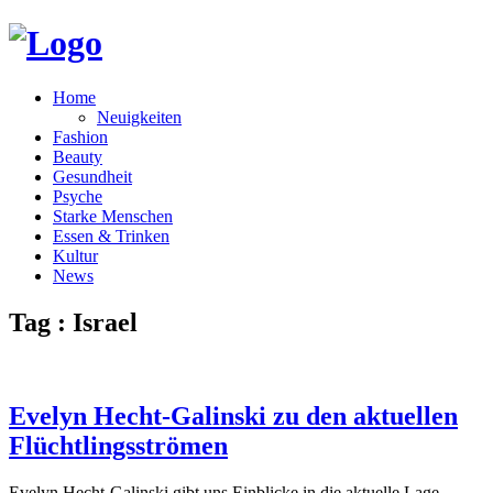
Home
Neuigkeiten
Fashion
Beauty
Gesundheit
Psyche
Starke Menschen
Essen & Trinken
Kultur
News
Tag : Israel
Evelyn Hecht-Galinski zu den aktuellen
Flüchtlingsströmen
Evelyn Hecht-Galinski gibt uns Einblicke in die aktuelle Lage