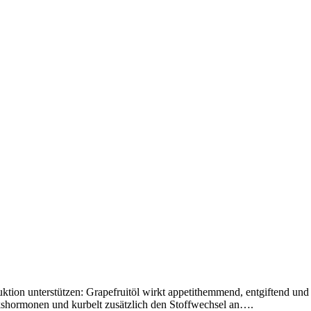
tion unterstützen: Grapefruitöl wirkt appetithemmend, entgiftend und f
ckshormonen und kurbelt zusätzlich den Stoffwechsel an….