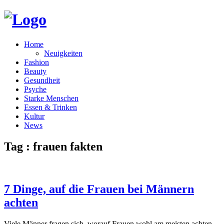
Home
Neuigkeiten
Fashion
Beauty
Gesundheit
Psyche
Starke Menschen
Essen & Trinken
Kultur
News
Tag : frauen fakten
7 Dinge, auf die Frauen bei Männern
achten
Viele Männer fragen sich, worauf Frauen wohl am meisten achten.