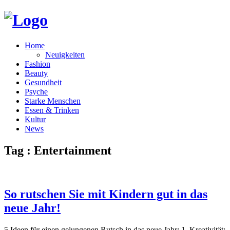
Home
Neuigkeiten
Fashion
Beauty
Gesundheit
Psyche
Starke Menschen
Essen & Trinken
Kultur
News
Tag : Entertainment
So rutschen Sie mit Kindern gut in das
neue Jahr!
5 Ideen für einen gelungenen Rutsch in das neue Jahr: 1. Kreativität: