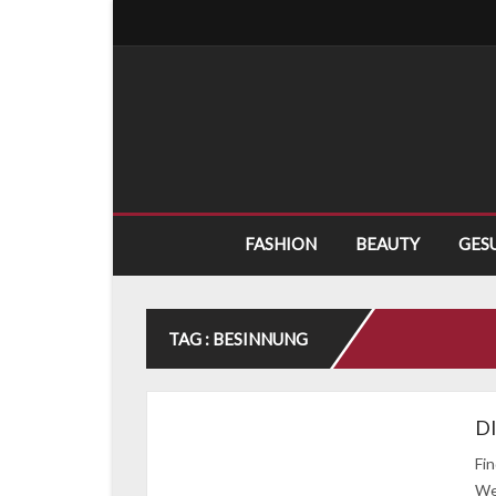
FASHION
BEAUTY
GES
TAG : BESINNUNG
D
Fin
We