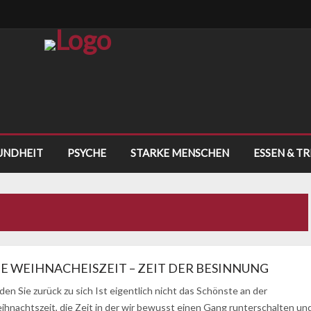
UNDHEIT
PSYCHE
STARKE MENSCHEN
ESSEN & T
IE WEIHNACHEISZEIT – ZEIT DER BESINNUNG
den Sie zurück zu sich Ist eigentlich nicht das Schönste an der
ihnachtszeit, die Zeit in der wir bewusst einen Gang runterschalten un