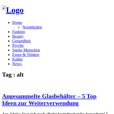
Home
Neuigkeiten
Fashion
Beauty
Gesundheit
Psyche
Starke Menschen
Essen & Trinken
Kultur
News
Tag : alt
Angesammelte Glasbehälter – 5 Top
Ideen zur Weiterverwendung
Aus Altglas lässt sich noch allerlei beeindruckendes herzaubern! 5